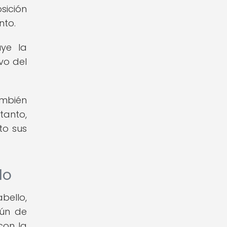
sición
nto.
uye la
vo del
ambién
tanto,
to sus
lo
bello,
mún de
con la