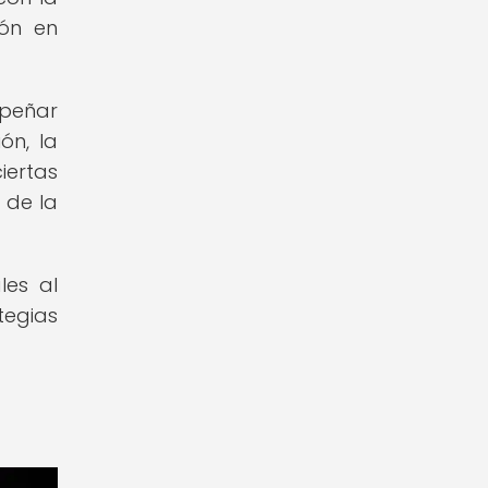
ón en
mpeñar
ón, la
iertas
 de la
les al
tegias