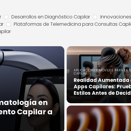
r
Desarrollos en Diagnóstico Capilar
Innovaciones
ar
Plataformas de Telemedicina para Consultas Capil
pilar
APLICACIONES MÓVILES PARA LA 
CAPILAR
Realidad Aumentada 
Apps Capilares: Prue
Estilos Antes de Decid
matología en
ento Capilar a