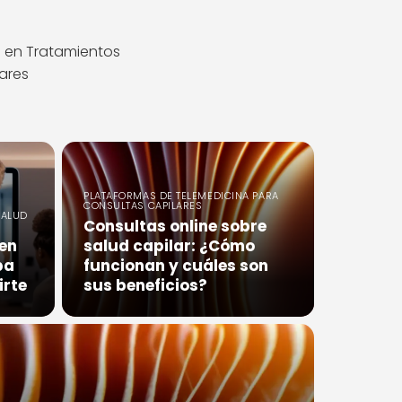
 en Tratamientos
ares
PLATAFORMAS DE TELEMEDICINA PARA
CONSULTAS CAPILARES
SALUD
Consultas online sobre
en
salud capilar: ¿Cómo
ba
funcionan y cuáles son
irte
sus beneficios?