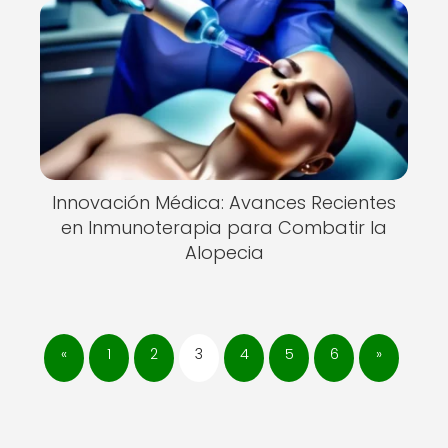
Innovación Médica: Avances Recientes
en Inmunoterapia para Combatir la
Alopecia
«
1
2
3
4
5
6
»