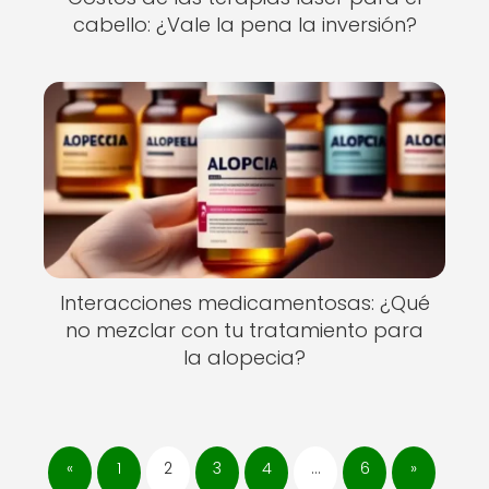
cabello: ¿Vale la pena la inversión?
Interacciones medicamentosas: ¿Qué
no mezclar con tu tratamiento para
la alopecia?
«
1
2
3
4
…
6
»