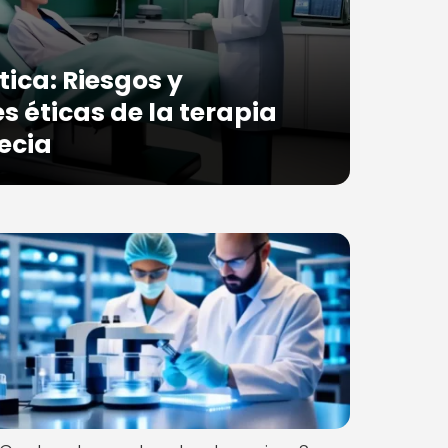
tica: Riesgos y
s éticas de la terapia
ecia