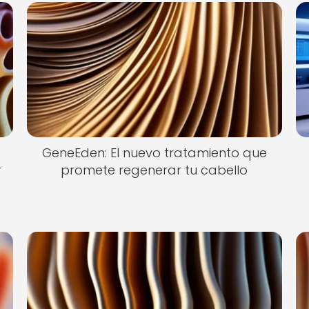
GeneEden: El nuevo tratamiento que
r
promete regenerar tu cabello