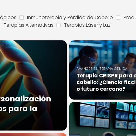
ógicos
Inmunoterapia y Pérdida de Cabello
Produ
Terapias Alternativas
Terapias Láser y Luz
AVANCES EN TERAPIA GÉNICA
Terapia CRISPR para e
cabello: ¿Ciencia ficc
o futuro cercano?
rsonalización
os para la