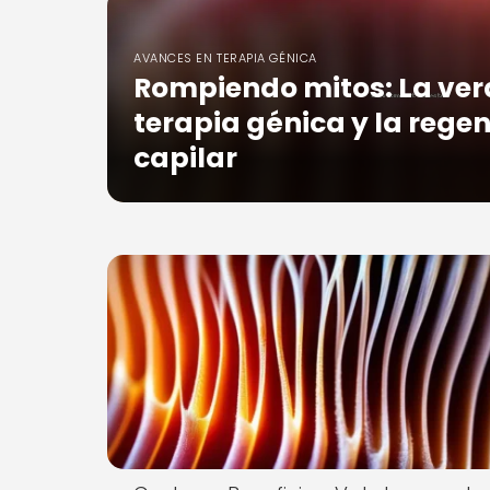
AVANCES EN TERAPIA GÉNICA
Rompiendo mitos: La ver
terapia génica y la rege
capilar