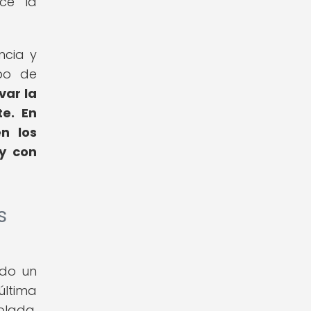
ece la
ncia y
mpo de
var la
te.
En
en los
 y con
s
ado un
última
olada,