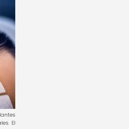
lantes
es. El