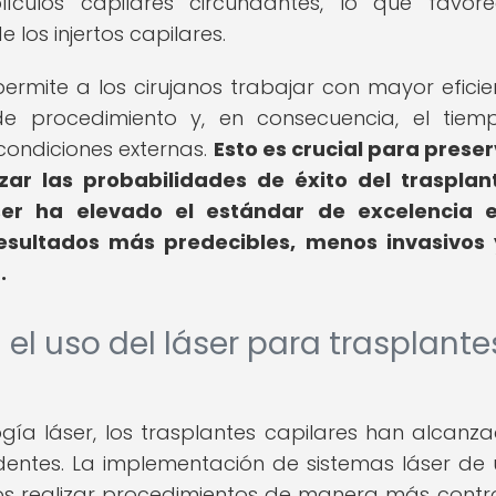
ículos capilares circundantes, lo que favor
 los injertos capilares.
 permite a los cirujanos trabajar con mayor eficie
de procedimiento y, en consecuencia, el tie
 condiciones externas.
Esto es crucial para preser
zar las probabilidades de éxito del trasplan
áser ha elevado el estándar de excelencia 
resultados más predecibles, menos invasivos
.
el uso del láser para trasplante
gía láser, los trasplantes capilares han alcanz
cedentes. La implementación de sistemas láser de 
nos realizar procedimientos de manera más contr