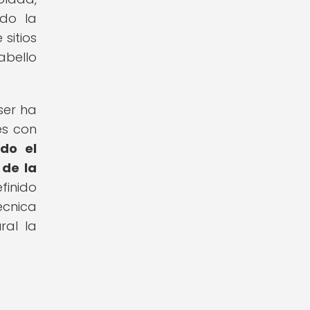
ado la
sitios
abello
ser ha
es con
ado el
 de la
finido
écnica
ral la