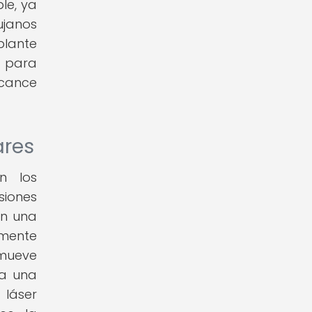
le, ya
ujanos
plante
e para
lcance
ares
n los
siones
on una
amente
omueve
 a una
 láser