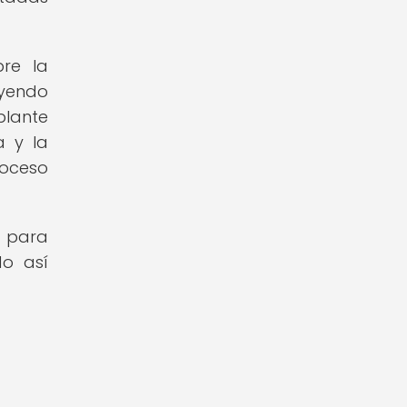
bre la
uyendo
plante
a y la
roceso
a para
do así