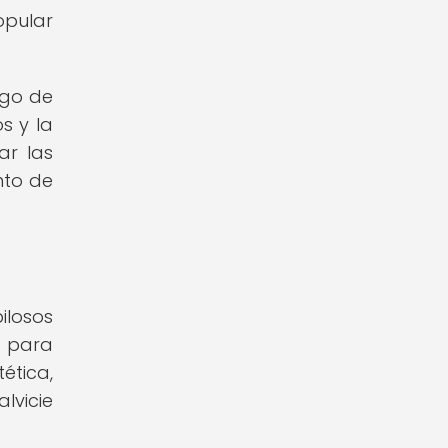
opular
rgo de
s y la
ar las
nto de
ilosos
a para
ética,
lvicie