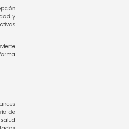
epción
idad y
ctivas
vierte
 forma
vances
ria de
 salud
ntadas