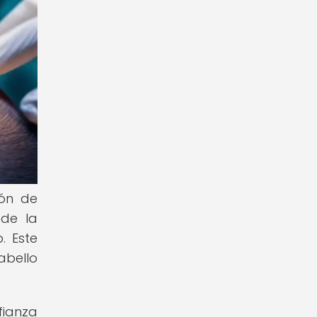
ión de
 de la
. Este
abello
fianza