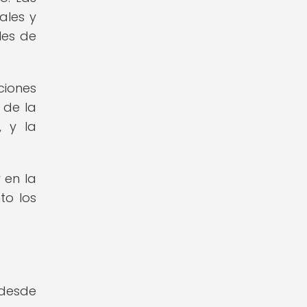
ales y
les de
ciones
 de la
, y la
 en la
to los
 desde