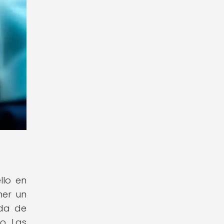
llo en
ner un
ida de
o. Las