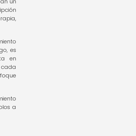
ban un
ipción
rapia,
miento
go, es
ta en
e cada
nfoque
miento
olos a