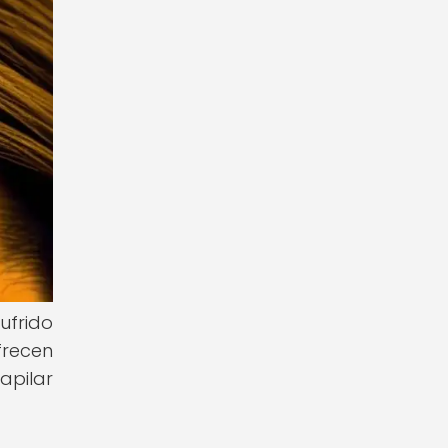
ufrido
frecen
apilar