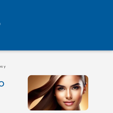
es y
o