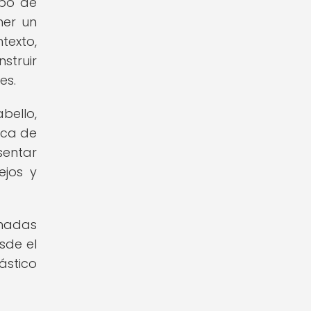
ipo de
ner un
texto,
struir
es.
bello,
ica de
sentar
ejos y
onadas
sde el
ástico