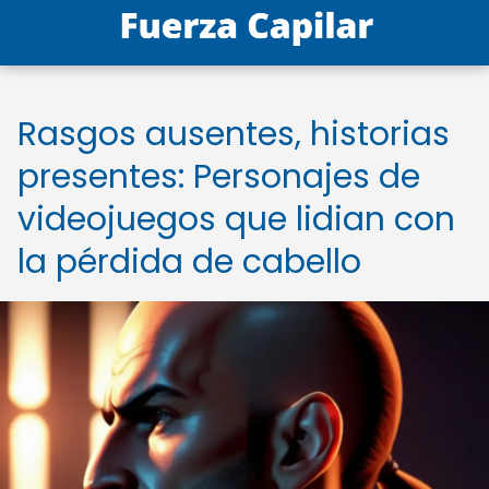
Rasgos ausentes, historias
presentes: Personajes de
videojuegos que lidian con
la pérdida de cabello