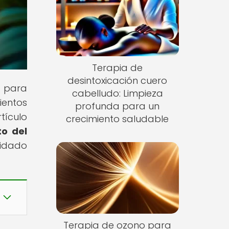
Terapia de
desintoxicación cuero
a para
cabelludo: Limpieza
ientos
profunda para un
tículo
crecimiento saludable
to del
uidado
Terapia de ozono para