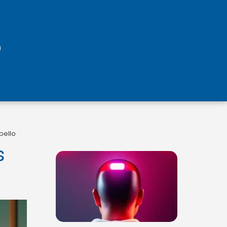
bello
s