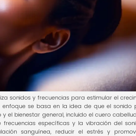
iza sonidos y frecuencias para estimular el creci
te enfoque se basa en la idea de que el sonido
y el bienestar general, incluido el cuero cabellud
 frecuencias específicas y la vibración del soni
lación sanguínea, reducir el estrés y promo