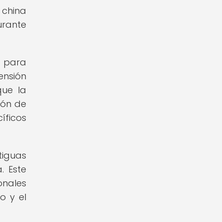
 china
urante
s para
ensión
que la
ión de
íficos
tiguas
. Este
onales
o y el