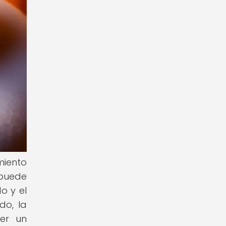
miento
 puede
o y el
do, la
ver un