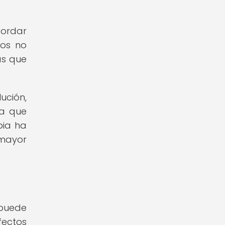
bordar
ios no
as que
ución,
da que
pia ha
mayor
 puede
ectos