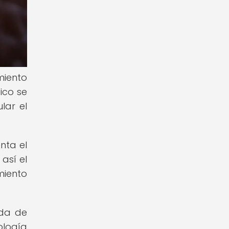
miento
ico se
lar el
nta el
así el
miento
ida de
ología