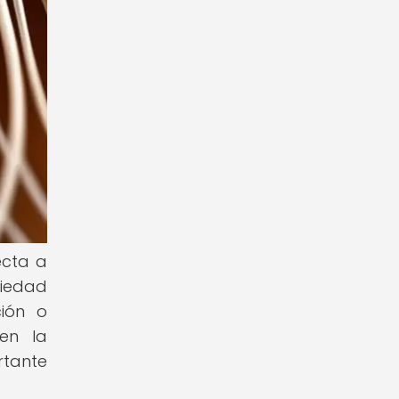
ecta a
riedad
ción o
en la
rtante