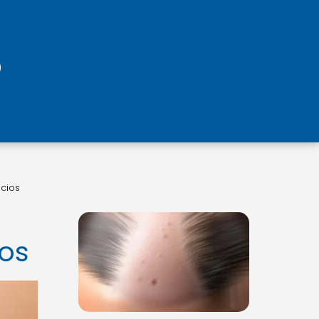
icios
ios