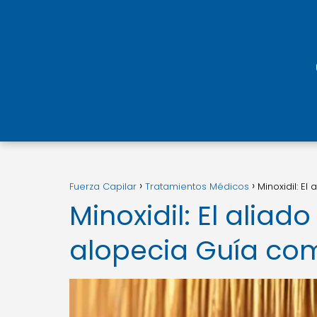
Fuerza Capilar
Tratamientos Médicos
Minoxidil: E
Minoxidil: El aliad
alopecia Guía com