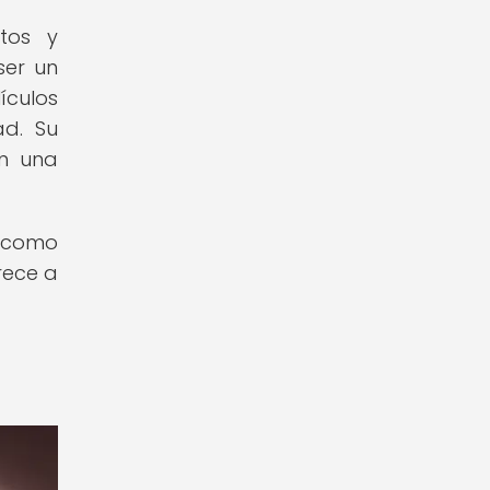
ntos y
ser un
ículos
ad. Su
en una
o como
rece a