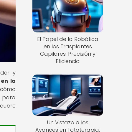
El Papel de la Robótica
en los Trasplantes
Capilares: Precisión y
Eficiencia
nder y
 en la
e cómo
o para
scubre
Un Vistazo a los
Avances en Fototerapia: