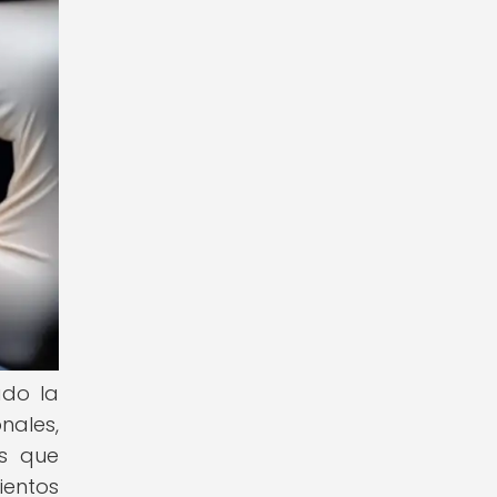
ado la
nales,
as que
ientos