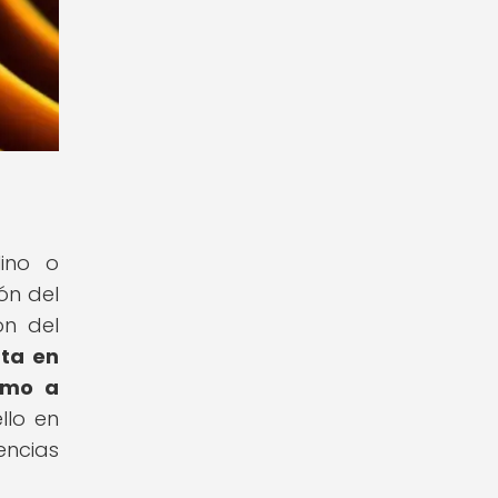
ino o
ón del
ón del
nta en
omo a
llo en
encias