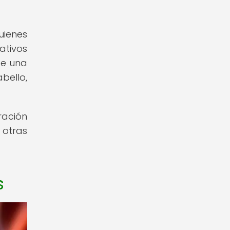
uienes
ativos
ce una
bello,
ración
 otras
s