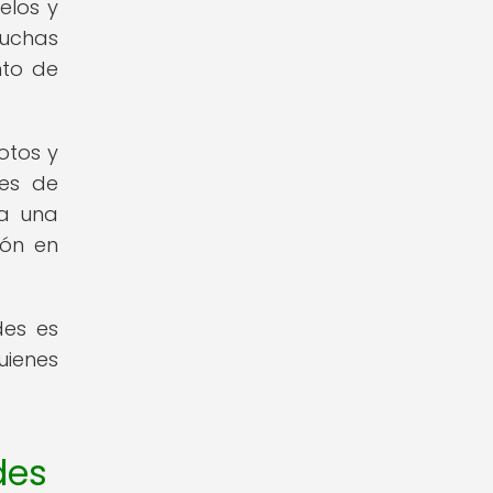
elos y
Muchas
nto de
otos y
nes de
ra una
ión en
des es
uienes
des