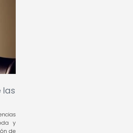
 las
encias
moda y
ión de