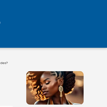
ades?